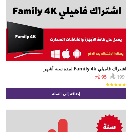
اشتراك فاميلي Family 4k لمدة ستة أشهر

السعر

السعر
95
199
الأصلي
الحالي
تم التقييم
من 5
هو:
هو:
إضافة إلى السلة
 95.
 199.