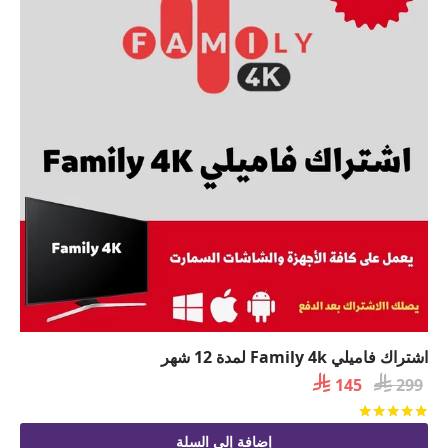
اشتراك فاميلي Family 4k لمدة 12 شهر

السعر

السعر
145
299
الأصلي
الحالي
تم التقييم
من 5
هو:
هو:
إضافة إلى السلة