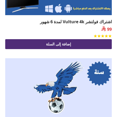
اشتراك فولتشر Vulture 4k لمدة 6 شهور

99
تم التقييم
من 5
إضافة إلى السلة