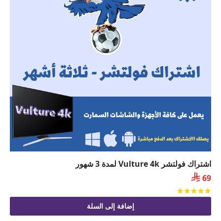
اشتراك فولتشر Vulture 4k لمدة 3 شهور

69
تم التقييم
من 5
إضافة إلى السلة