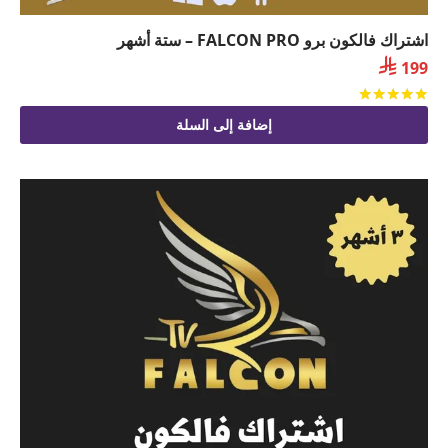
اشتراك فالكون برو FALCON PRO – ستة أشهر

199
تم التقييم
من 5
إضافة إلى السلة