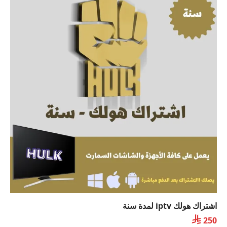
اشتراك هولك iptv لمدة سنة

250