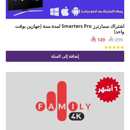
اشتراك سمارترز Smarters Pro لمدة سنة (جهازين بوقت
واحد)

السعر

السعر
149
299
الأصلي
الحالي
تم التقييم
من 5
هو:
هو:
إضافة إلى السلة
 149.
 299.