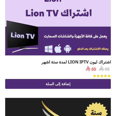
اشتراك ليون LION IPTV لمدة ستة اشهر

السعر

السعر
60
95
الأصلي
الحالي
تم التقييم
من 5
هو:
هو:
إضافة إلى السلة
 60.
 95.