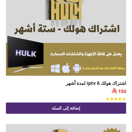
اشتراك هولك iptv 6 لمدة أشهر

150
تم التقييم
من 5
إضافة إلى السلة