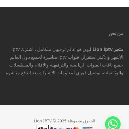
من نحن
متجر Lion iptv
ليون هو عالم ترفيهي متكامل ، اشترك iptv
الأشهر والأكثر استقرار، قنوات iptv مباشرة لجميع دول العالم
جميع باقات القنوات الرياضية والترفيهية والأفلام والمسلسلات
والوثائقيات، توصيل فوري لمعلومات الاشتراك بعد الدفع مباشرة
الحقوق محفوظة Lion IPTV © 2025