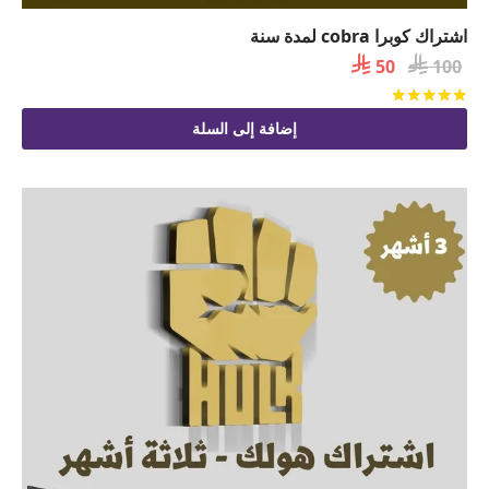
اشتراك كوبرا cobra لمدة سنة

السعر

السعر
50
100
الأصلي
الحالي
تم التقييم
من 5
هو:
هو:
إضافة إلى السلة
 50.
 100.