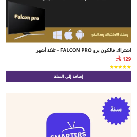
اشتراك فالكون برو FALCON PRO – ثلاثة أشهر

129
تم التقييم
من 5
إضافة إلى السلة