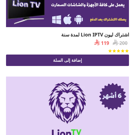
اشتراك ليون Lion IPTV لمدة سنة

السعر

السعر
119
200
الأصلي
الحالي
تم التقييم
من 5
هو:
هو:
إضافة إلى السلة
 119.
 200.