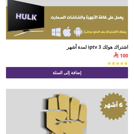
اشتراك هولك iptv 3 لمدة أشهر

100
تم التقييم
من 5
إضافة إلى السلة