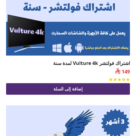
اشتراك فولتشر Vulture 4k لمدة سنة

149
تم التقييم
من 5
إضافة إلى السلة