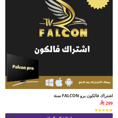
اشتراك فالكون برو FALCON سنة

299
تم التقييم
من 5