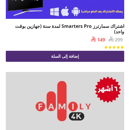
اشتراك سمارترز Smarters Pro لمدة سنة (جهازين بوقت
واحد)

السعر

السعر
149
299
الأصلي
الحالي
تم التقييم
من 5
هو:
هو:
إضافة إلى السلة
 149.
 299.