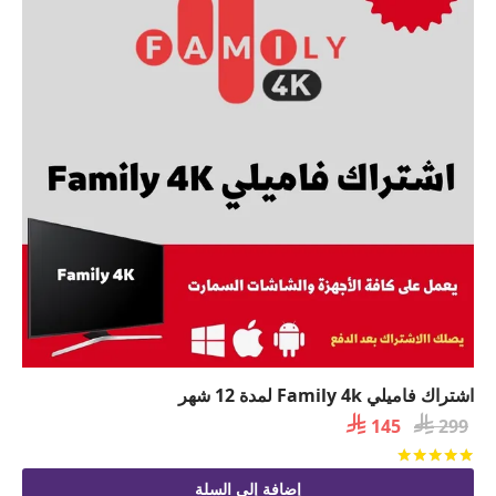
اشتراك فاميلي Family 4k لمدة 12 شهر

السعر

السعر
145
299
الأصلي
الحالي
تم التقييم
من 5
هو:
هو:
إضافة إلى السلة