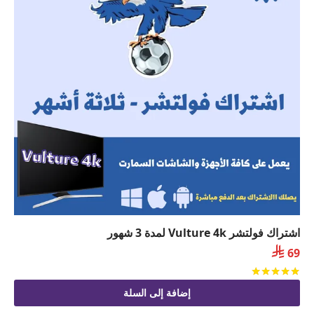
اشتراك فولتشر Vulture 4k لمدة 3 شهور

69
تم التقييم
من 5
إضافة إلى السلة