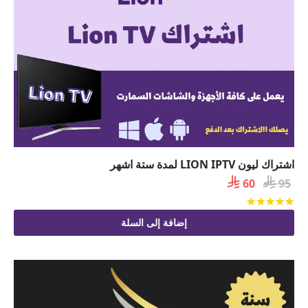
اشتراك ليون LION IPTV لمدة ستة اشهر

السعر

السعر
60
95
الأصلي
الحالي
تم التقييم
من 5
هو:
هو:
إضافة إلى السلة
 60.
 95.