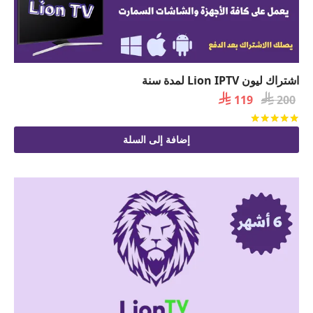
اشتراك ليون Lion IPTV لمدة سنة

السعر

السعر
119
200
الأصلي
الحالي
تم التقييم
من 5
هو:
هو:
إضافة إلى السلة
 119.
 200.