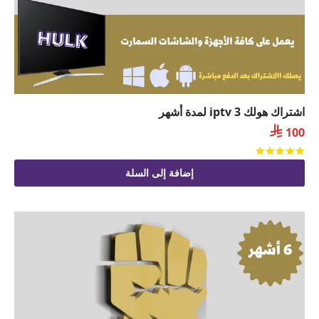
اشتراك هولك iptv 3 لمدة أشهر

100
تم التقييم
من 5
إضافة إلى السلة