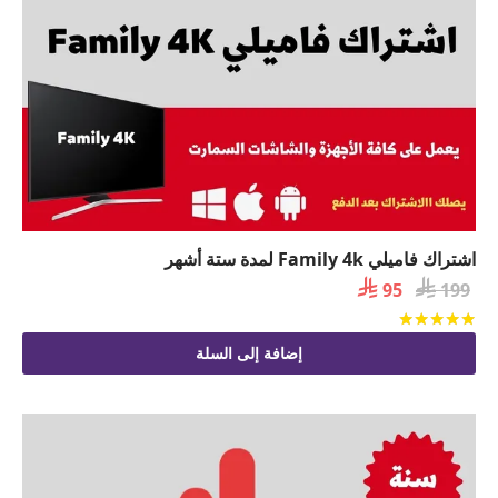
اشتراك فاميلي Family 4k لمدة ستة أشهر

السعر

السعر
95
199
الأصلي
الحالي
تم التقييم
من 5
هو:
هو:
إضافة إلى السلة
 95.
 199.