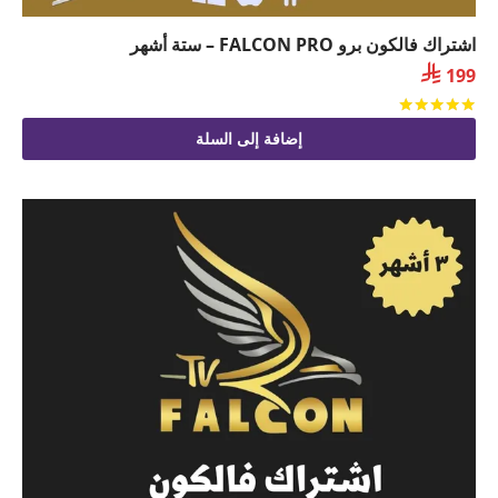
اشتراك فالكون برو FALCON PRO – ستة أشهر

199
تم التقييم
من 5
إضافة إلى السلة