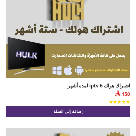
اشتراك هولك iptv 6 لمدة أشهر

150
تم التقييم
من 5
إضافة إلى السلة