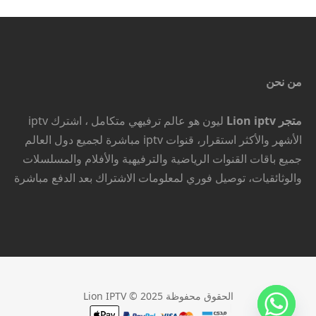
من نحن
متجر Lion iptv
ليون هو عالم ترفيهي متكامل ، اشترك iptv
الأشهر والأكثر استقرار، قنوات iptv مباشرة لجميع دول العالم
جميع باقات القنوات الرياضية والترفيهية والأفلام والمسلسلات
والوثائقيات، توصيل فوري لمعلومات الاشتراك بعد الدفع مباشرة
الحقوق محفوظة Lion IPTV © 2025