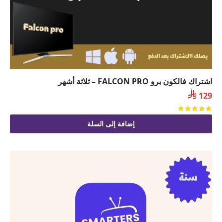
اشتراك فالكون برو FALCON PRO – ثلاثة أشهر

129
تم التقييم
من 5
إضافة إلى السلة