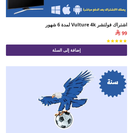
اشتراك فولتشر Vulture 4k لمدة 6 شهور

99
تم التقييم
من 5
إضافة إلى السلة