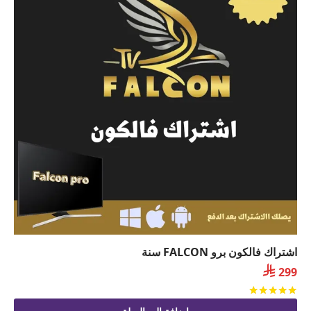
اشتراك فالكون برو FALCON سنة

299
تم التقييم
من 5