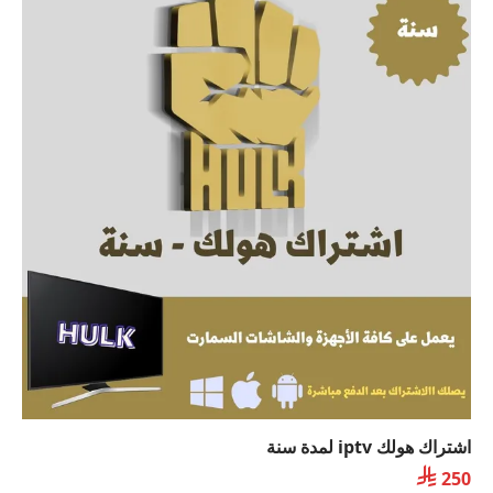
اشتراك هولك iptv لمدة سنة

250