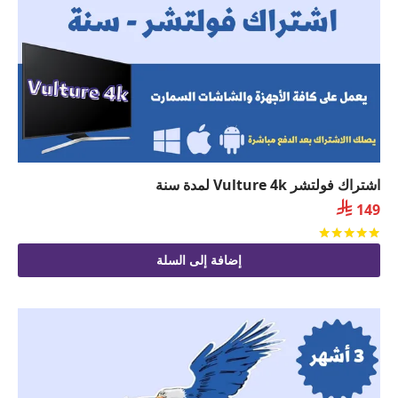
اشتراك فولتشر Vulture 4k لمدة سنة

149
تم التقييم
من 5
إضافة إلى السلة