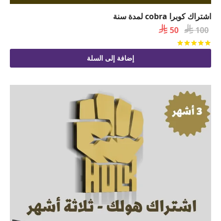
اشتراك كوبرا cobra لمدة سنة

السعر

السعر
50
100
الأصلي
الحالي
تم التقييم
من 5
هو:
هو:
إضافة إلى السلة
 50.
 100.