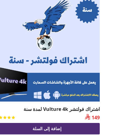
اشتراك فولتشر Vulture 4k لمدة سنة

149
إضافة إلى السلة