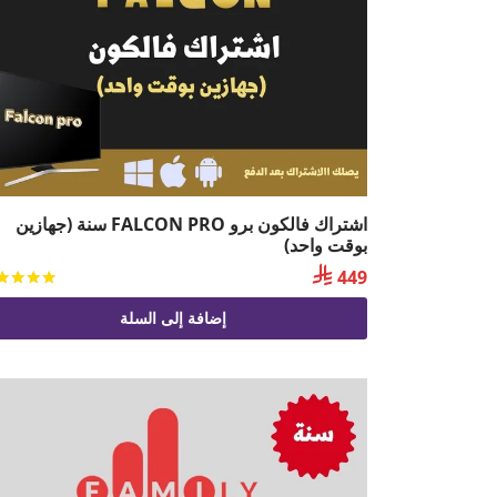
اشتراك فالكون برو FALCON PRO سنة (جهازين
بوقت واحد)

449
إضافة إلى السلة