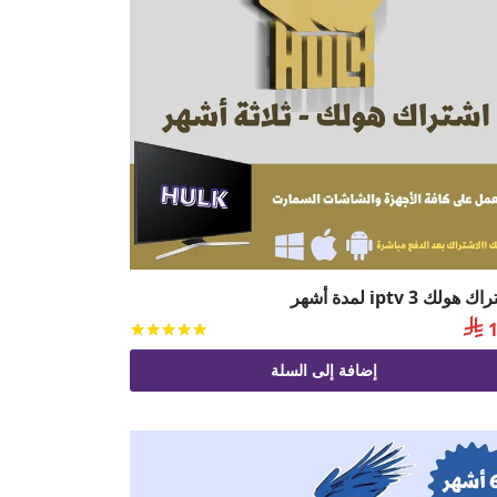
 هولك iptv 3 لمدة أشهر

1
يم
من 5
تم التقييم
من 5
إضافة إلى السلة