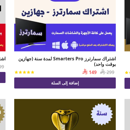
اشتراك سمارترز Smarters Pro لمدة سنة (جهازين
اشتراك 
بوقت واحد)
99

السعر

السعر
149
299
تم التقي
تم التقييم
من 5
الأصلي
الحالي
إضافة إلى السلة
هو:
هو:
 149.
 299.