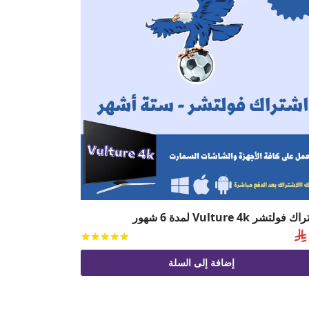
فولتشر Vulture 4k لمدة 6 شهور

يم
من 5
تم التقييم
من 5
إضافة إلى السلة