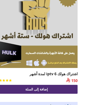
اشتراك هولك iptv 6 لمدة أشهر

150
إضافة إلى السلة