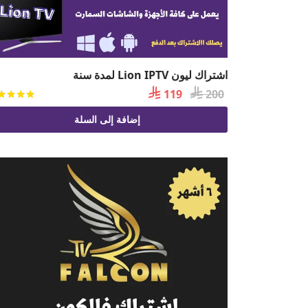
اشتراك ليون Lion IPTV لمدة سنة

السعر

السعر
119
200
الأصلي
الحالي
إضافة إلى السلة
هو:
هو:
 119.
 200.