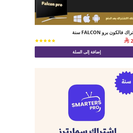
ك فالكون برو FALCON سنة

2
يم
من 5
تم التقييم
من 5
إضافة إلى السلة