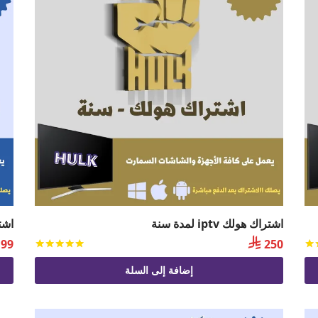
اشتراك هولك iptv لمدة سنة
اشتراك 

99
250
تم التقييم
من 5
تم التقي
إضافة إلى السلة