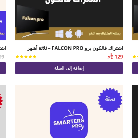
اشتراك فالكون برو FALCON PRO – ثلاثة أشهر
اشتراك

99
129
تم التقييم
من 5
تم التقي
إضافة إلى السلة