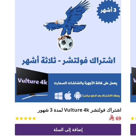
اشتراك فولتشر Vulture 4k لمدة 3 شهور

69
تم التقييم
من 5
تم التقي
إضافة إلى السلة