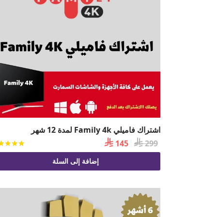
اشتراك فاميلي Family 4k لمدة 12 شهر

السعر

السعر
145
299
الأصلي
الحالي
إضافة إلى السلة
هو:
هو:
 145.
 299.