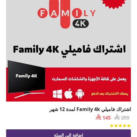
اشتراك فاميلي Family 4k لمدة 12 شهر

السعر

السعر
145
299
الأصلي
الحالي
تم التقييم
من 5
هو:
هو:
إضافة إلى السلة