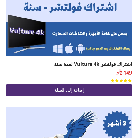
اشتراك فولتشر Vulture 4k لمدة سنة

149
تم التقييم
من 5
إضافة إلى السلة