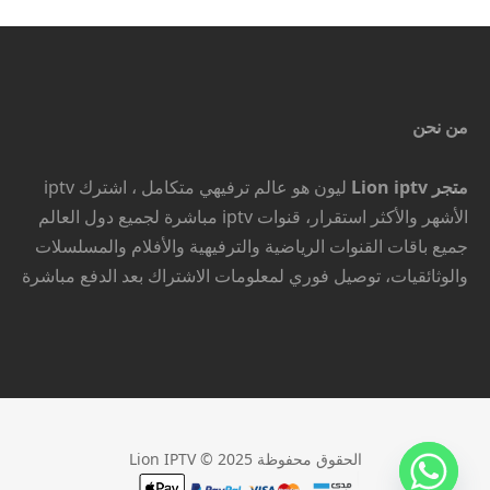
من نحن
متجر Lion iptv
ليون هو عالم ترفيهي متكامل ، اشترك iptv
الأشهر والأكثر استقرار، قنوات iptv مباشرة لجميع دول العالم
جميع باقات القنوات الرياضية والترفيهية والأفلام والمسلسلات
والوثائقيات، توصيل فوري لمعلومات الاشتراك بعد الدفع مباشرة
الحقوق محفوظة Lion IPTV © 2025