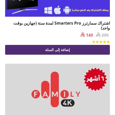
اشتراك سمارترز Smarters Pro لمدة سنة (جهازين بوقت
واحد)

السعر

السعر
149
299
الأصلي
الحالي
تم التقييم
من 5
هو:
هو:
إضافة إلى السلة
 149.
 299.