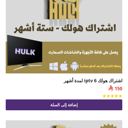
اشتراك هولك iptv 6 لمدة أشهر

150
تم التقييم
من 5
إضافة إلى السلة