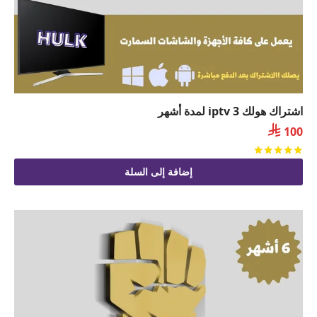
اشتراك هولك iptv 3 لمدة أشهر

100
تم التقييم
من 5
إضافة إلى السلة