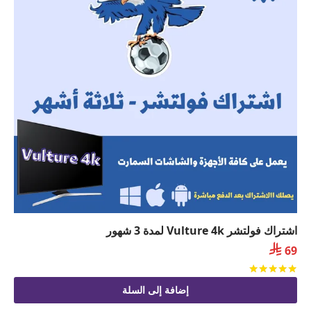
اشتراك فولتشر Vulture 4k لمدة 3 شهور

69
تم التقييم
من 5
إضافة إلى السلة