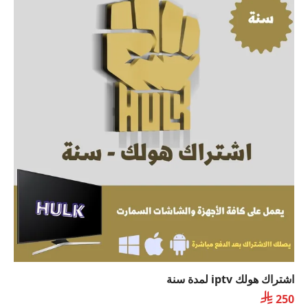
اشتراك هولك iptv لمدة سنة

250