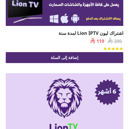
اشتراك ليون Lion IPTV لمدة سنة

السعر

السعر
119
200
الأصلي
الحالي
تم التقييم
من 5
هو:
هو:
إضافة إلى السلة
 119.
 200.