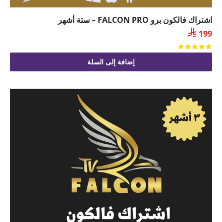
اشتراك فالكون برو FALCON PRO – ستة أشهر

199
تم التقييم
من 5
إضافة إلى السلة