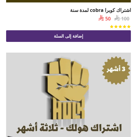
اشتراك كوبرا cobra لمدة سنة

السعر

السعر
50
100
الأصلي
الحالي
تم التقييم
من 5
هو:
هو:
إضافة إلى السلة
 50.
 100.