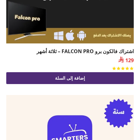
اشتراك فالكون برو FALCON PRO – ثلاثة أشهر

129
تم التقييم
من 5
إضافة إلى السلة