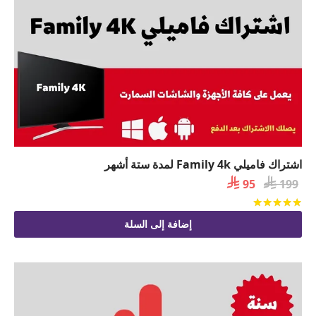
اشتراك فاميلي Family 4k لمدة ستة أشهر

السعر

السعر
95
199
الأصلي
الحالي
تم التقييم
من 5
هو:
هو:
إضافة إلى السلة
 95.
 199.