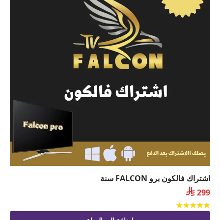
اشتراك فالكون برو FALCON سنة

299
تم التقييم
من 5