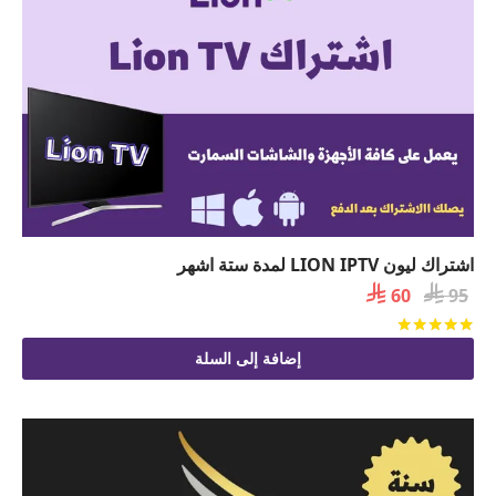
اشتراك ليون LION IPTV لمدة ستة اشهر

السعر

السعر
60
95
الأصلي
الحالي
تم التقييم
من 5
هو:
هو:
إضافة إلى السلة
 60.
 95.