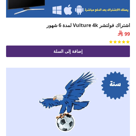
اشتراك فولتشر Vulture 4k لمدة 6 شهور

99
تم التقييم
من 5
إضافة إلى السلة