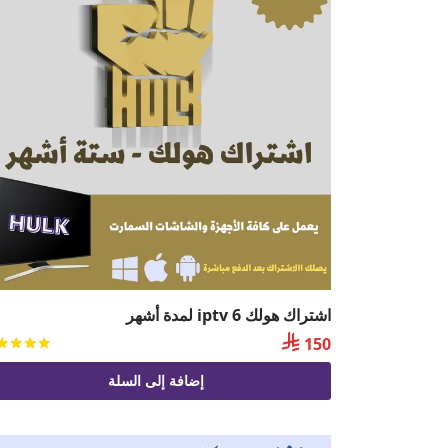
اشتراك هولك iptv 6 لمدة أشهر

150
إضافة إلى السلة