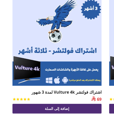
اشتراك فولتشر Vulture 4k لمدة 3 شهور

69
تم التقييم
من 5
تم التقي
إضافة إلى السلة