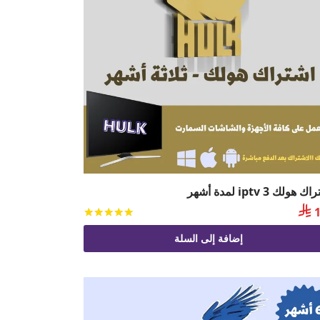
 هولك iptv 3 لمدة أشهر

1
يم
من 5
تم التقييم
من 5
إضافة إلى السلة