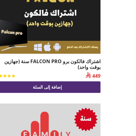
اشتراك فالكون برو FALCON PRO سنة (جهازين
بوقت واحد)

449
إضافة إلى السلة