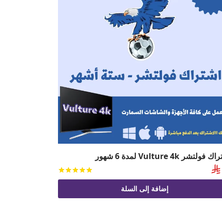
فولتشر Vulture 4k لمدة 6 شهور

يم
من 5
تم التقييم
من 5
إضافة إلى السلة