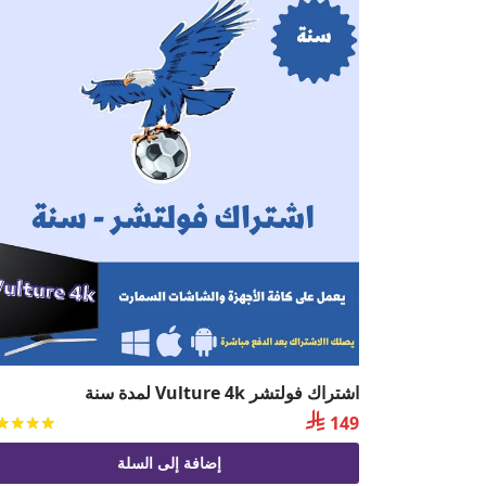
اشتراك فولتشر Vulture 4k لمدة سنة

149
إضافة إلى السلة