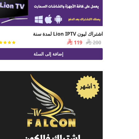
اشتراك ليون Lion IPTV لمدة سنة

السعر

السعر
119
200
الأصلي
الحالي
إضافة إلى السلة
هو:
هو:
 119.
 200.