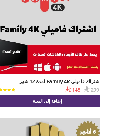
اشتراك فاميلي Family 4k لمدة 12 شهر

السعر

السعر
145
299
الأصلي
الحالي
إضافة إلى السلة
هو:
هو:
 145.
 299.