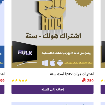
اشتراك هولك iptv لمدة سنة
اشتراك 

99
250
تم التقييم
من 5
تم التقي
إضافة إلى السلة