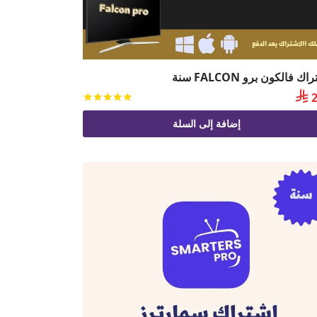
ك فالكون برو FALCON سنة

2
يم
من 5
تم التقييم
من 5
إضافة إلى السلة