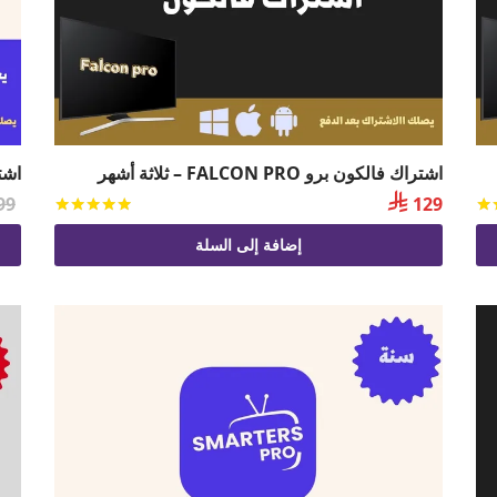
اشتراك فالكون برو FALCON PRO – ثلاثة أشهر
اشتراك

99
129
تم التقييم
من 5
تم التقي
إضافة إلى السلة