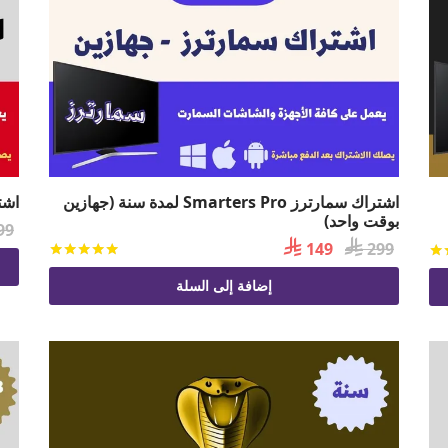
اشتراك سمارترز Smarters Pro لمدة سنة (جهازين
اشتراك 
بوقت واحد)
99

السعر

السعر
149
299
تم التقي
تم التقييم
من 5
الأصلي
الحالي
إضافة إلى السلة
هو:
هو:
 149.
 299.