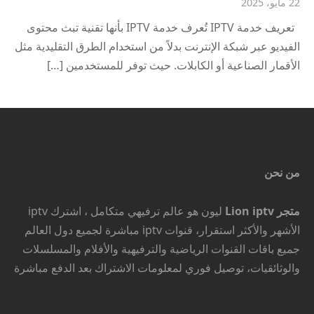
22 مايو، 2025
تعريف خدمة IPTV تُعرف خدمة IPTV بأنها تقنية تبث محتوى
الفيديو عبر شبكة الإنترنت بدلاً من استخدام الطرق التقليدية مثل
الأقمار الصناعية أو الكابلات. حيث توفر للمستخدمين […]
من نحن
متجر Lion iptv
ليون هو عالم ترفيهي متكامل ، اشترك iptv
الأشهر والأكثر استقرار، قنوات iptv مباشرة لجميع دول العالم
جميع باقات القنوات الرياضية والترفيهية والأفلام والمسلسلات
والوثائقيات، توصيل فوري لمعلومات الاشتراك بعد الدفع مباشرة