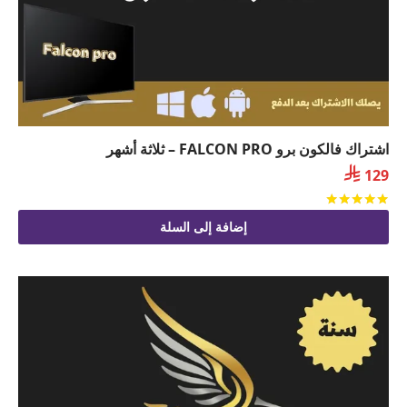
اشتراك فالكون برو FALCON PRO – ثلاثة أشهر

129
تم التقييم
من 5
إضافة إلى السلة