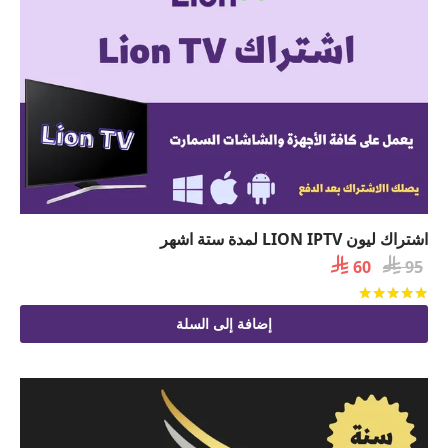
اشتراك ليون LION IPTV لمدة ستة اشهر

السعر

السعر
60
95
الأصلي
الحالي
تم التقييم
من 5
هو:
هو:
إضافة إلى السلة
 60.
 95.