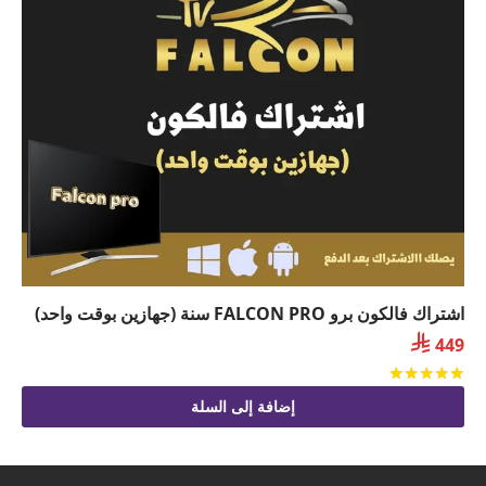
اشتراك فالكون برو FALCON PRO سنة (جهازين بوقت واحد)

449
تم التقييم
من 5
إضافة إلى السلة