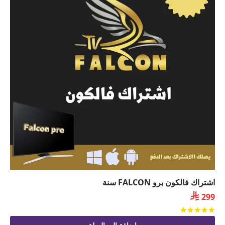
اشتراك فالكون برو FALCON سنة

299
تم التقييم
من 5