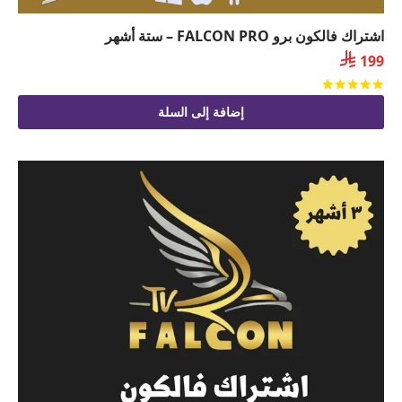
اشتراك فالكون برو FALCON PRO – ستة أشهر

199
تم التقييم
من 5
إضافة إلى السلة