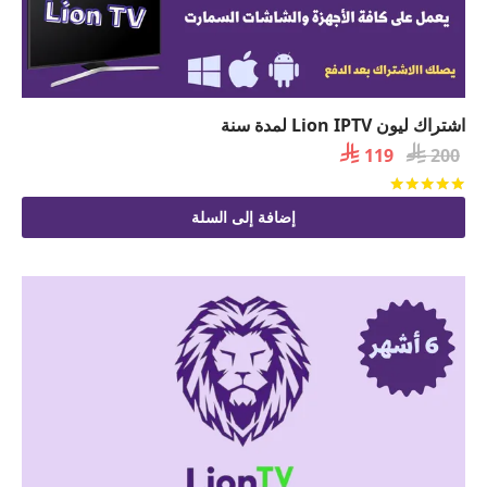
اشتراك ليون Lion IPTV لمدة سنة

السعر

السعر
119
200
الأصلي
الحالي
تم التقييم
من 5
هو:
هو:
إضافة إلى السلة
 119.
 200.