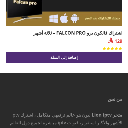
اشتراك فالكون برو FALCON PRO – ثلاثة أشهر

129
تم التقييم
من 5
إضافة إلى السلة
من نحن
متجر Lion iptv
ليون هو عالم ترفيهي متكامل ، اشترك iptv
الأشهر والأكثر استقرار، قنوات iptv مباشرة لجميع دول العالم