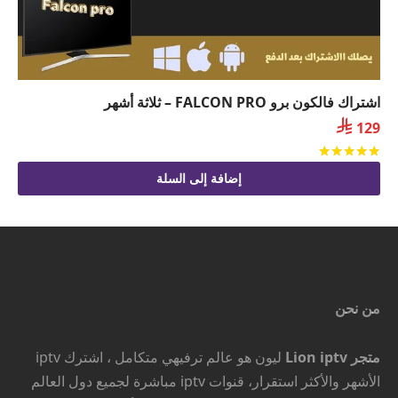
اشتراك فالكون برو FALCON PRO – ثلاثة أشهر

129
تم التقييم
من 5
إضافة إلى السلة
من نحن
متجر Lion iptv
ليون هو عالم ترفيهي متكامل ، اشترك iptv
الأشهر والأكثر استقرار، قنوات iptv مباشرة لجميع دول العالم